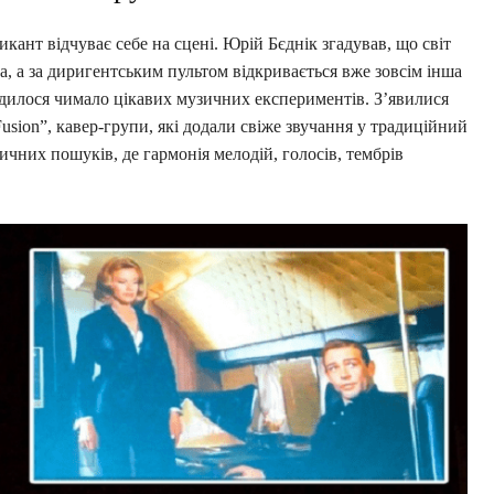
икант відчуває себе на сцені. Юрій Бєднік згадував, що світ
а, а за диригентським пультом відкривається вже зовсім інша
родилося чимало цікавих музичних експериментів. З’явилися
usion”, кавер-групи, які додали свіже звучання у традиційний
ичних пошуків, де гармонія мелодій, голосів, тембрів