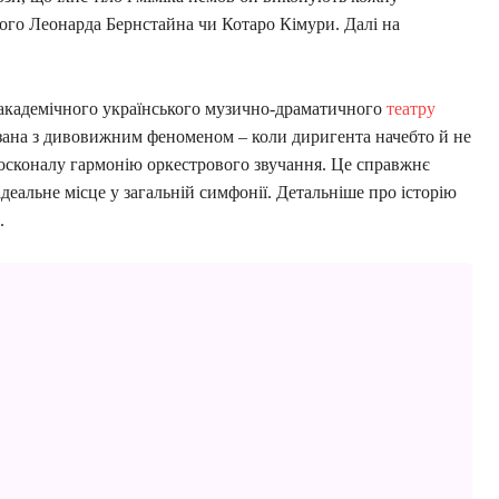
ого Леонарда Бернстайна чи Котаро Кімури. Далі на
о академічного українського музично-драматичного
театру
язана з дивовижним феноменом – коли диригента начебто й не
осконалу гармонію оркестрового звучання. Це справжнє
деальне місце у загальній симфонії. Детальніше про історію
.