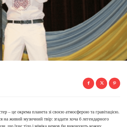
тер – це окрема планета зі своєю атмосферою та гравітацією.
я на живий музичний твір: згадати хоча б легендарного
зи, що їхнє тіло і міміка немов би виконують кожну