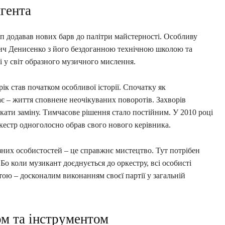
гента
п додавав нових барв до палітри майстерності. Особливу
вич Денисенко з його бездоганною технічною школою та
і у світ образного музичного мислення.
рік став початком особливої історії. Спочатку як
ває – життя сповнене неочікуваних поворотів. Захворів
кати заміну. Тимчасове рішення стало постійним. У 2010 році
ркестр одноголосно обрав свого нового керівника.
зних особистостей – це справжнє мистецтво. Тут потрібен
Бо коли музикант доєднується до оркестру, всі особисті
ою – досконалим виконанням своєї партії у загальній
м та інструментом