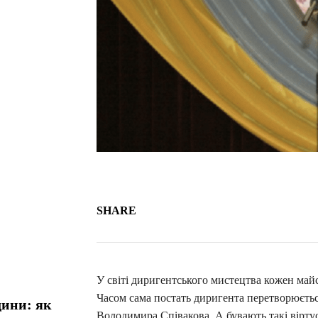
SHARE
У світі диригентського мистецтва кожен майс
Часом сама постать диригента перетворюєтьс
дини: як
Володимира Співакова. А бувають такі віртуо