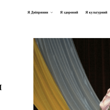
Я Дніпрянин
Я здоровий
Я культурний
н