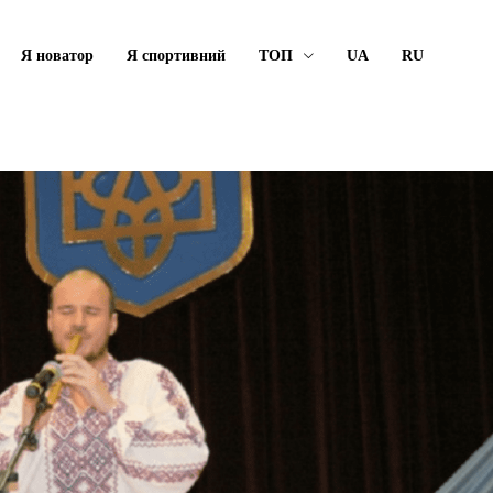
Я новатор
Я спортивний
ТОП
UA
RU