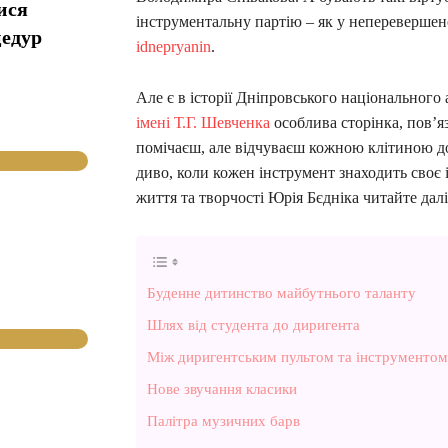
ися
інструментальну партію – як у неперевершен
цедур
idnepryanin
.
Але є в історії Дніпровського національног
імені Т.Г. Шевченка
особлива сторінка, пов’
помічаєш, але відчуваєш кожною клітиною д
диво, коли кожен інструмент знаходить своє і
життя та творчості Юрія Бєдніка читайте далі
Буденне дитинство майбутнього таланту
Шлях від студента до диригента
Між диригентським пультом та інструментом
Нове звучання класики
Палітра музичних барв