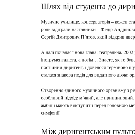
Шлях від студента до дири
Музичне училище, консерваторія – кожен ета
роль відіграли наставники – Федір Андрійо
Сергій Дмитрович П’ятов, який відкрив двер
А далі почалася нова глава: театральна. 2002 
інструменталіста, а потім… Знаєте, як то бу
постійний диригент, і довелося терміново шу
сталася знакова подія для видатного діяча: о
Створення єдиного музичного організму з рі
особливий підхід: м’який, але принциповий. 
амбіції мають відступити перед головною мет
симфонії.
Між диригентським пульто