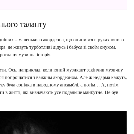
нього таланту
рідніших – маленького акордеона, що опинився в руках юного
ира, де живуть турботливі дідусь і бабуся зі своїм онуком.
росла ця музична історія.
оти. Ось, наприклад, коли юний музикант закінчив музичну
ся попрощатися з важким акордеоном. Але ж недарма кажуть,
тку була сопілка в народному ансамблі, а потім… А, потім
нти в житті, які визначають усе подальше майбутнє. Це був