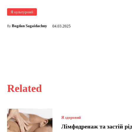
Я культурний
Bogdan Sagaidachny
04.03.2025
By
Related
Я здоровий
Лімфодренаж та застій рі