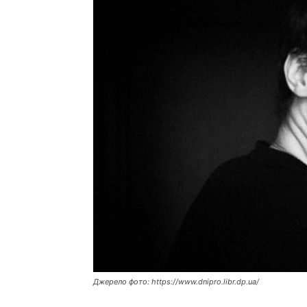
Джерело фото: https://www.dnipro.libr.dp.ua/