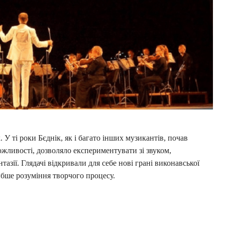
 У ті роки Бєднік, як і багато інших музикантів, почав
жливості, дозволяло експериментувати зі звуком,
тазії. Глядачі відкривали для себе нові грані виконавської
ибше розуміння творчого процесу.