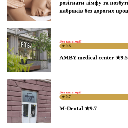
розігнати лімфу та позбут
набряків без дорогих про
Без категорії
★ 9.5
AMBY medical center ★9.5
Без категорії
★ 9.7
M-Dental ★9.7