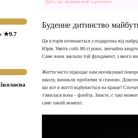
Дует, що відкрив нові горизонти
Буденне дитинство майбут
» ★9.7
Ця історія починається з подарунка від най
Юрія. Уявіть собі: 80-ті роки, звичайна кварт
Саме вони заклали той фундамент, з якого ви
Життя часто підкидає нам неочікувані повор
школу, виникли проблеми зі спиною. Довело
іколаєва
що все в житті відбувається на краще! Споча
з’явилася вона – флейта. Знаєте, є такі моме
саме такий момент.