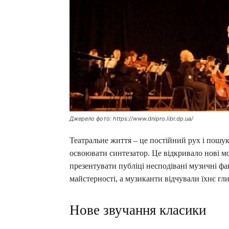
Джерело фото: https://www.dnipro.libr.dp.ua/
Театральне життя – це постійний рух і пошук.
освоювати синтезатор. Це відкривало нові мо
презентувати публіці несподівані музичні фан
майстерності, а музиканти відчували їхнє гл
Нове звучання класики