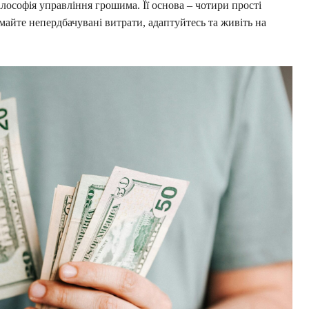
ілософія управління грошима. Її основа – чотири прості
майте непердбачувані витрати, адаптуйтесь та живіть на