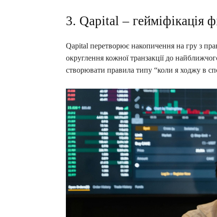
3. Qapital – гейміфікація ф
Qapital перетворює накопичення на гру з п
округлення кожної транзакції до найближчог
створювати правила типу “коли я ходжу в спо