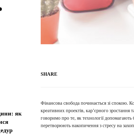
ь
SHARE
Фінансова свобода починається зі спокою. Ко
креативних проектів, кар’єрного зростання т
дини: як
говоримо про те, як технології допомагають б
ися
перетворюють накопичення з стресу на захоп
цедур