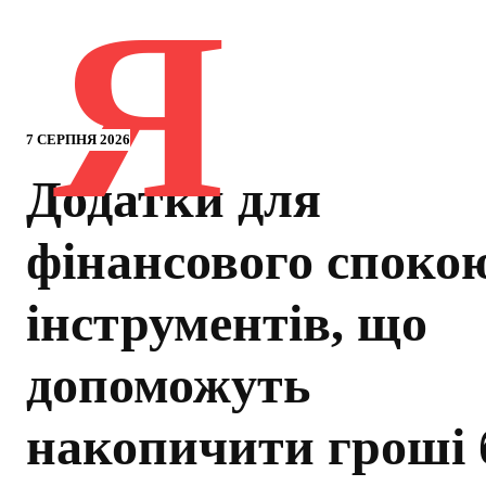
Я
7 СЕРПНЯ 2026
Додатки для
фінансового спокою
інструментів, що
допоможуть
накопичити гроші 