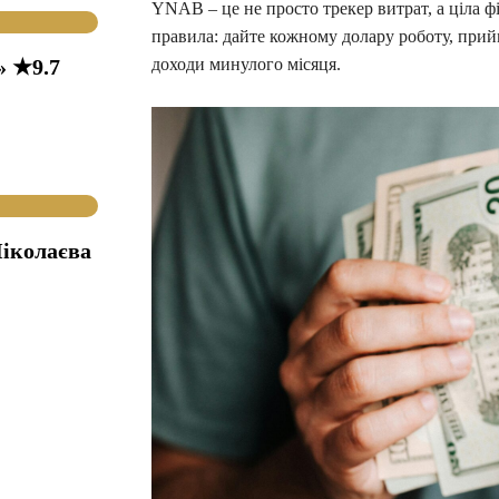
YNAB – це не просто трекер витрат, а ціла ф
правила: дайте кожному долару роботу, прий
доходи минулого місяця.
» ★9.7
іколаєва