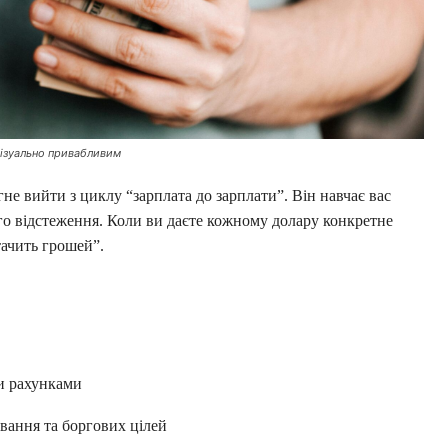
візуально привабливим
не вийти з циклу “зарплата до зарплати”. Він навчає вас
о відстеження. Коли ви даєте кожному долару конкретне
тачить грошей”.
ми рахунками
вання та боргових цілей