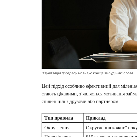
Візуалізація прогресу мотивує краще за будь-які слова
Цей підхід особливо ефективний для міленіал
стають цікавими, з’являється мотивація зай
спільні цілі з друзями або партнером.
Тип правила
Приклад
Округлення
Округлення кожної пок
Поведінкове
$10 за кожну тренуванн