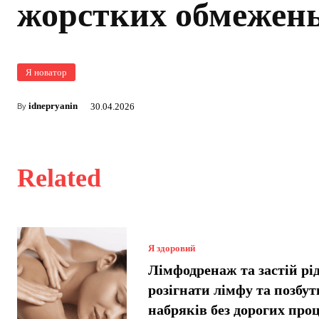
жорстких обмежен
Я новатор
idnepryanin
30.04.2026
By
Related
Я здоровий
Лімфодренаж та застій рі
розігнати лімфу та позбут
набряків без дорогих про