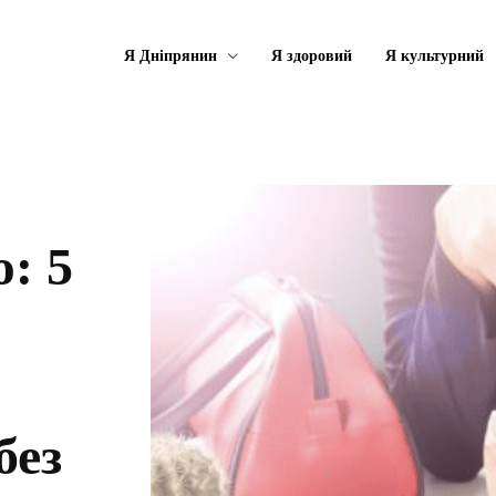
Я Дніпрянин
Я здоровий
Я культурний
: 5
без