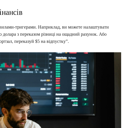
інансів
равилами-тригерами. Наприклад, ви можете налаштувати
о долара з переказом різниці на ощадний рахунок. Або
ртзал, переказуй $5 на відпустку”.