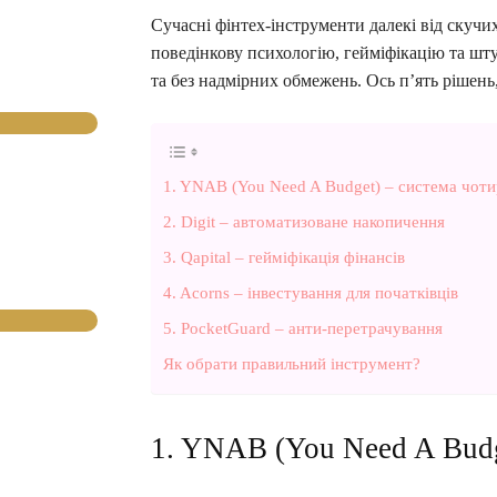
Сучасні фінтех-інструменти далекі від скуч
поведінкову психологію, гейміфікацію та шт
та без надмірних обмежень. Ось п’ять рішень,
1. YNAB (You Need A Budget) – система чот
2. Digit – автоматизоване накопичення
3. Qapital – гейміфікація фінансів
4. Acorns – інвестування для початківців
5. PocketGuard – анти-перетрачування
Як обрати правильний інструмент?
1. YNAB (You Need A Budg