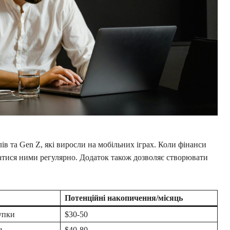
ів та Gen Z, які виросли на мобільних іграх. Коли фінанси
матися ними регулярно. Додаток також дозволяє створювати
Потенційні накопичення/місяць
упки
$30-50
я
$40-80