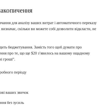
 накопичення
чання для аналізу ваших витрат і автоматичного переказу
изначає, скільки ви можете собі дозволити відкласти, не
идить бюджетування. Замість того щоб думати про
ення про те, що ще $20 з’явилось на вашому ощадному
і гроші”.
пробного періоду
нові ваших звичок
ння без зусиль