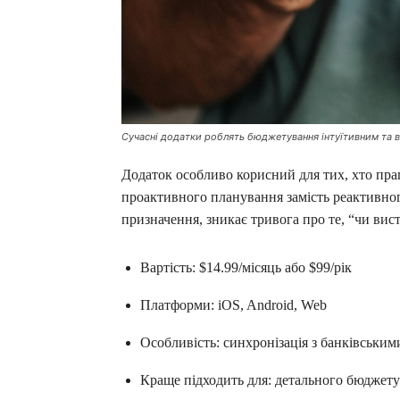
Сучасні додатки роблять бюджетування інтуїтивним та 
Додаток особливо корисний для тих, хто праг
проактивного планування замість реактивног
призначення, зникає тривога про те, “чи вис
Вартість: $14.99/місяць або $99/рік
Платформи: iOS, Android, Web
Особливість: синхронізація з банківськи
Краще підходить для: детального бюджету