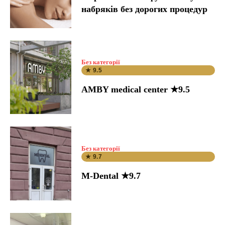
набряків без дорогих процедур
Без категорії
★ 9.5
AMBY medical center ★9.5
Без категорії
★ 9.7
M-Dental ★9.7