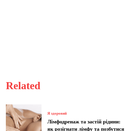
Related
Я здоровий
Лімфодренаж та застій рідини:
як розігнати лімфу та позбутися