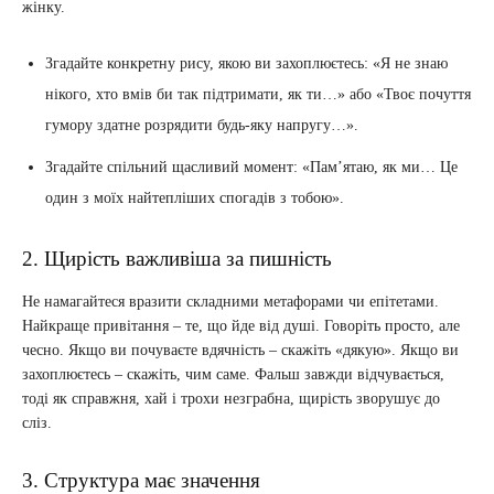
жінку.
Згадайте конкретну рису, якою ви захоплюєтесь: «Я не знаю
нікого, хто вмів би так підтримати, як ти…» або «Твоє почуття
гумору здатне розрядити будь-яку напругу…».
Згадайте спільний щасливий момент: «Пам’ятаю, як ми… Це
один з моїх найтепліших спогадів з тобою».
2. Щирість важливіша за пишність
Не намагайтеся вразити складними метафорами чи епітетами.
Найкраще привітання – те, що йде від душі. Говоріть просто, але
чесно. Якщо ви почуваєте вдячність – скажіть «дякую». Якщо ви
захоплюєтесь – скажіть, чим саме. Фальш завжди відчувається,
тоді як справжня, хай і трохи незграбна, щирість зворушує до
сліз.
3. Структура має значення