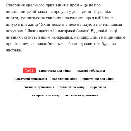
Створення ідеального привітання в прозі – це не про
письменницький талант, а про увагу до людини. Перш ніж
писати, зупиніться на хвилину і подумайте: що я найбільше
ціную в цій жінці? Який момент з нею я згадую з найтеплішими
почуттями? Якого щастя я їй насправді бажаю? Відповіді на ці
питання і стануть вашим найкращим, найщирішим і найціннішим
привітанням, яке запам’ятається набагато довше, ніж будь-яка
листівка.
TAGS
гарні слова для жінки
красиві побажання
креативні привітання
побажання жінці
привітання для жінки
святкове привітання
теплі слова жінці
щирі слова
як привітати жінку
як скласти привітання