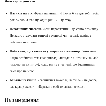
Чого варто уникати:
Натяків на вік.
Фрази на кшталт «Ніколи б не дав тобі твоїх
років» або «Ось і ще один рік…» – це табу.
Негативних спогадів.
День народження – це свято позитиву.
Не варто згадувати минулі труднощі чи невдачі, навіть з
добрими намірами.
Побажань, що ставлять у незручне становище.
Уникайте
надто особистих тем (наприклад, «швидше вийти заміж» або
«народити дитину»), якщо ви не впевнені, що іменинниця
сама про це мріє.
Банальних кліше.
«Залишайся такою ж, як ти є» – це добре,
але краще сказати: «Бережи в собі те світло, яке…».
На завершення