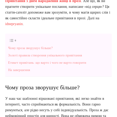
Привітання з днем народження жінці в прозі
. Але що, як ви
прагнете створити унікальне послання, написане «від серця»? Ця
стаття-сателіт допоможе вам зрозуміти, в чому магія щирих слів і
як самостійно скласти ідеальне привітання в прозі. Далі на
idnepryanin
.
Чому проза зворушує більше?
Золоті правила створення унікального привітання
Етикет привітань: що варто і чого не варто говорити
На завершення
Чому проза зворушує більше?
У наш час шаблонні віршовані привітання, які легко знайти в
інтернеті, часто сприймаються як формальність. Вони гарно
римуються, але рідко несуть у собі індивідуальність. Проза ж дає
неймовірний простір для щирості. Вона не обмежена римою та