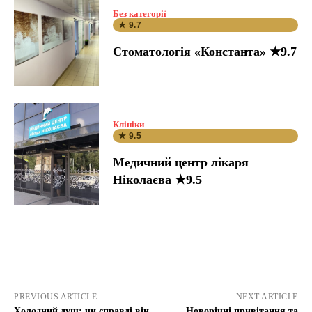
Без категорії
★ 9.7
Стоматологія «Константа» ★9.7
Клініки
★ 9.5
Медичний центр лікаря
Ніколаєва ★9.5
PREVIOUS ARTICLE
NEXT ARTICLE
Холодний душ: чи справді він
Новорічні привітання та