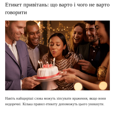
Етикет привітань: що варто і чого не варто
говорити
Навіть найщиріші слова можуть зіпсувати враження, якщо вони
недоречні. Кілька правил етикету допоможуть цього уникнути.