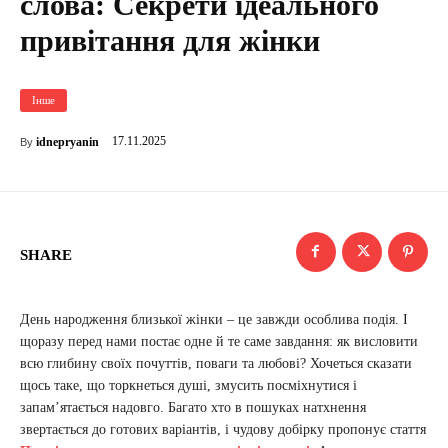
слова: Секрети ідеального
привітання для жінки
Інше
17.11.2025
idnepryanin
By
SHARE
День народження близької жінки – це завжди особлива подія. І
щоразу перед нами постає одне й те саме завдання: як висловити
всю глибину своїх почуттів, поваги та любові? Хочеться сказати
щось таке, що торкнеться душі, змусить посміхнутися і
запам’ятається надовго. Багато хто в пошуках натхнення
звертається до готових варіантів, і чудову добірку пропонує стаття