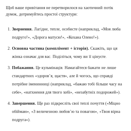
Щоб ваше привітання не перетворилося на хаотичний потік
думок, дотримуйтесь простої структури:
Звернення.
Лагідне, тепле, особисте (наприклад, «Моя люба
подруго!», «Дорога матусю!», «Кохана Олено!»).
Основна частина (комплімент + історія).
Скажіть, що ця
жінка означає для вас. Поділіться, чому ви її цінуєте.
Побажання.
Це кульмінація. Намагайтеся бажати не лише
стандартних «здоров’я, щастя», але й чогось, що справді
потрібне іменинниці (наприклад, «бажаю тобі більше часу на
себе», «натхнення для твого хобі», «незабутніх подорожей»).
Завершення.
Ще раз підкресліть свої теплі почуття («Міцно
обіймаю», «З величезною любов’ю та повагою», «Твоя вірна
подруга»).