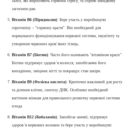
залоз, які виробляють гормони стресу, та сприяє швидкому
загоєнню ран.
Вітамін В6 (Піридоксин)
: Бере участь у виробництві
серотоніну – “гормону щастя”. Він необхідний для
нормального функціонування нервової системи, імунітету та
утворення червоних кров’яних тілець.
Вітамін В7 (Біотин)
: Часто його називають “вітаміном краси”.
Біотин підтримує здоров’я волосся, запобігаючи його
випадінню, зміцнює нігті та покращує стан шкіри.
Вітамін В9 (Фолієва кислота)
: Критично важливий для росту
та ділення клітин, синтезу ДНК. Особливо необхідний
вагітним жінкам для правильного розвитку нервової системи
плода.
Вітамін В12 (Кобаламін)
: Запобігає анемії, підтримує
здоров’я нервових волокон та бере участь у виробництві