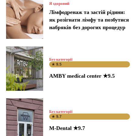
Я здоровий
Лімфодренаж та застій рідини:
як розігнати лімфу та позбутися
набряків без дорогих процедур
Без категорії
★ 9.5
AMBY medical center ★9.5
Без категорії
★ 9.7
M-Dental ★9.7