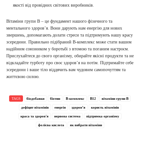
якості від провідних світових виробників.
Вітаміни групи В – це фундамент нашого фізичного та
ментального здоров’я. Вони дарують нам енергію для нових
звершень, допомагають долати стреси та підтримують нашу красу
зсередини. Правильно підібраний В-комплекс може стати вашим
надійним союзником у боротьбі з втомою та поганим настроєм.
Прислухайтеся до свого організму, обирайте якісні продукти та не
відкладайте турботу про своє здоров’я на потім. Підтримайте себе
зсередини і ваше тіло віддячить вам чудовим самопочуттям та
життєвою силою.
TAGS
біодобавки
біотин
В-комплекс
В12
вітаміни групи В
дефіцит вітамінів
енергія
здоров’я
користь вітамінів
краса та здоров'я
нервова система
підтримка організму
фолієва кислота
як вибрати вітаміни