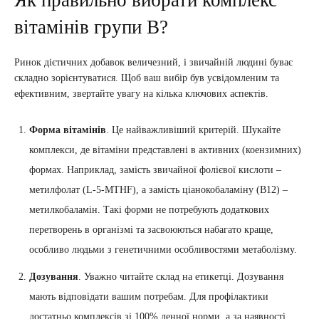
вітамінів групи В?
Ринок дієтичних добавок величезний, і звичайній людині буває
складно зорієнтуватися. Щоб ваш вибір був усвідомленим та
ефективним, звертайте увагу на кілька ключових аспектів.
Форма вітамінів
. Це найважливіший критерій. Шукайте
комплекси, де вітаміни представлені в активних (коензимних)
формах. Наприклад, замість звичайної фолієвої кислоти –
метилфолат (L-5-MTHF), а замість ціанокобаламіну (В12) –
метилкобаламін. Такі форми не потребують додаткових
перетворень в організмі та засвоюються набагато краще,
особливо людьми з генетичними особливостями метаболізму.
Дозування
. Уважно читайте склад на етикетці. Дозування
мають відповідати вашим потребам. Для профілактики
достатньо комплексів зі 100% денної норми, а за наявності