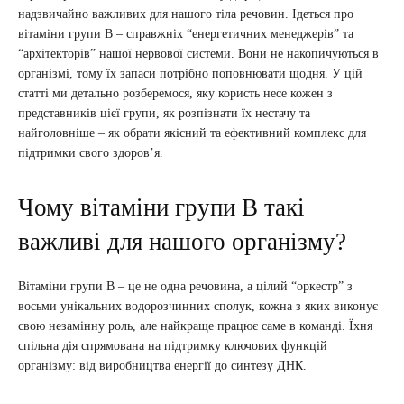
надзвичайно важливих для нашого тіла речовин. Ідеться про
вітаміни групи В – справжніх “енергетичних менеджерів” та
“архітекторів” нашої нервової системи. Вони не накопичуються в
організмі, тому їх запаси потрібно поповнювати щодня. У цій
статті ми детально розберемося, яку користь несе кожен з
представників цієї групи, як розпізнати їх нестачу та
найголовніше – як обрати якісний та ефективний комплекс для
підтримки свого здоров’я.
Чому вітаміни групи В такі
важливі для нашого організму?
Вітаміни групи В – це не одна речовина, а цілий “оркестр” з
восьми унікальних водорозчинних сполук, кожна з яких виконує
свою незамінну роль, але найкраще працює саме в команді. Їхня
спільна дія спрямована на підтримку ключових функцій
організму: від виробництва енергії до синтезу ДНК.