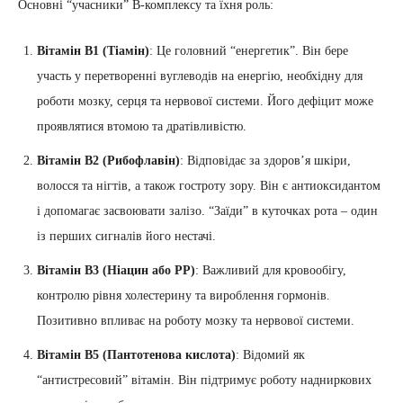
Основні “учасники” В-комплексу та їхня роль:
Вітамін В1 (Тіамін)
: Це головний “енергетик”. Він бере
участь у перетворенні вуглеводів на енергію, необхідну для
роботи мозку, серця та нервової системи. Його дефіцит може
проявлятися втомою та дратівливістю.
Вітамін В2 (Рибофлавін)
: Відповідає за здоров’я шкіри,
волосся та нігтів, а також гостроту зору. Він є антиоксидантом
і допомагає засвоювати залізо. “Заїди” в куточках рота – один
із перших сигналів його нестачі.
Вітамін В3 (Ніацин або РР)
: Важливий для кровообігу,
контролю рівня холестерину та вироблення гормонів.
Позитивно впливає на роботу мозку та нервової системи.
Вітамін В5 (Пантотенова кислота)
: Відомий як
“антистресовий” вітамін. Він підтримує роботу надниркових