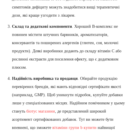
симптомів дефіциту можуть знадобитися вищі терапевтичні
дози, які краще узгодити з лікарем.
Склад та додаткові компоненти
. Хороший В-комплекс не
повинен містити штучних барвників, ароматизаторів,
консервантів та поширених алергенів (глютен, соя, молочні
продукти). Деякі виробники додають до складу вітамін С або
рослинні екстракти для посилення ефекту, що є додатковим
плюсом.
Надійність виробника та продавця
. Обирайте продукцію
перевірених брендів, які мають відповідні сертифікати якості
(наприклад, GMP). Щоб уникнути підробок, купуйте добавки
лише у спеціалізованих місцях. Надійним помічником у цьому
стануть
біотус магазини
, де представлений широкий
асортимент сертифікованих добавок. Тут ви можете бути
впевнені, що зможете
вітаміни групи b купити
найвищої