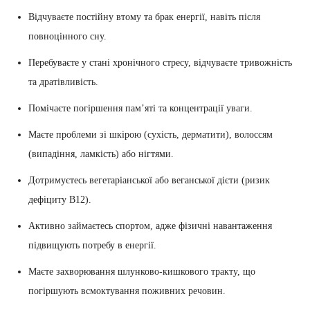
Відчуваєте постійну втому та брак енергії, навіть після
повноцінного сну.
Перебуваєте у стані хронічного стресу, відчуваєте тривожність
та дратівливість.
Помічаєте погіршення пам’яті та концентрації уваги.
Маєте проблеми зі шкірою (сухість, дерматити), волоссям
(випадіння, ламкість) або нігтями.
Дотримуєтесь вегетаріанської або веганської дієти (ризик
дефіциту В12).
Активно займаєтесь спортом, адже фізичні навантаження
підвищують потребу в енергії.
Маєте захворювання шлунково-кишкового тракту, що
погіршують всмоктування поживних речовин.