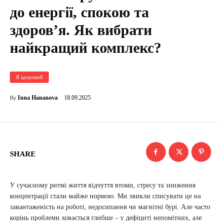
до енергії, спокою та
здоров’я. Як вибрати
найкращий комплекс?
Я здоровий
18.09.2025
Inna Hananova
By
SHARE
У сучасному ритмі життя відчуття втоми, стресу та зниження
концентрації стали майже нормою. Ми звикли списувати це на
завантаженість на роботі, недосипання чи магнітні бурі. Але часто
корінь проблеми ховається глибше – у дефіциті непомітних, але