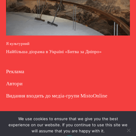
Я культурний
Найбільша діорама в Україні «Битва за Дніпро»
Реклама
Автори
Видання входить до медіа-групи
MistoOnline
Copyright © Повне використання матеріалу
We use cookies to ensure that we give you the best
experience on our website. If you continue to use this site we
заборонено. Частково можна з гіперпосиланням.
will assume that you are happy with it.