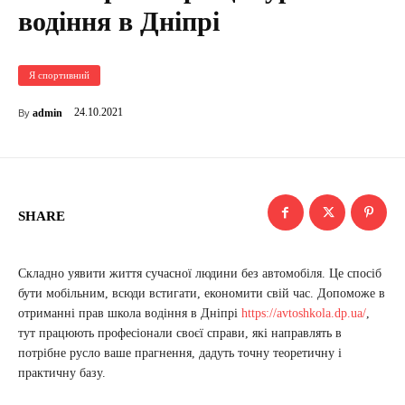
водіння в Дніпрі
Я спортивний
24.10.2021
admin
By
SHARE
Складно уявити життя сучасної людини без автомобіля. Це спосіб
бути мобільним, всюди встигати, економити свій час. Допоможе в
отриманні прав школа водіння в Дніпрі
https://avtoshkola.dp.ua/
,
тут працюють професіонали своєї справи, які направлять в
потрібне русло ваше прагнення, дадуть точну теоретичну і
практичну базу.