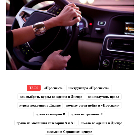
TAGS
«Проспект»
инструктора «Проспекта»
как выбрать курсы вождения в Днепре
как получить права
курсы вождения в Днепре
почему стоит пойти в «Проспект»
права категории B
права на грузовик C
права на мотоцикл категории A и A1
школа вождения в Днепре
экзамен в Сервисном центре