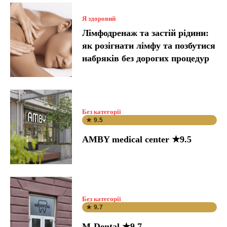
Я здоровий
Лімфодренаж та застій рідини:
як розігнати лімфу та позбутися
набряків без дорогих процедур
Без категорії
★ 9.5
AMBY medical center ★9.5
Без категорії
★ 9.7
M-Dental ★9.7