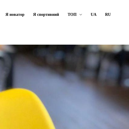
Я новатор
Я спортивний
ТОП
UA
RU