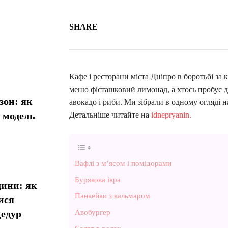
SHARE
Кафе і ресторани міста Дніпро в боротьбі за 
меню фісташковий лимонад, а хтось пробує д
зон: як
авокадо і риби. Ми зібрали в одному огляді 
у модель
Детальніше читайте на
idnepryanin.
Вафлі з м’ясом і помідорами
Бурякова ікра
дини: як
Панкейки з кальмаром
ися
Авобургер
цедур