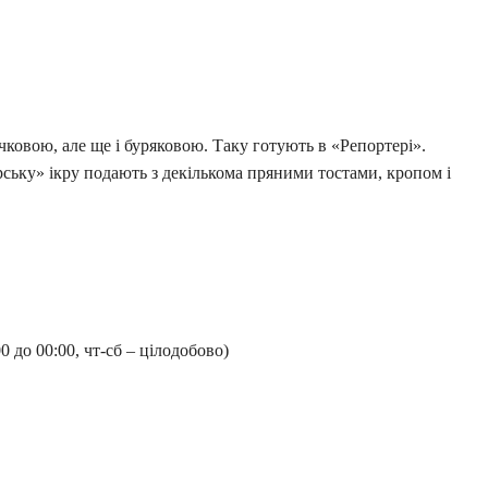
ачковою, але ще і буряковою. Таку готують в «Репортері».
рську» ікру подають з декількома пряними тостами, кропом і
00 до 00:00, чт-сб – цілодобово)