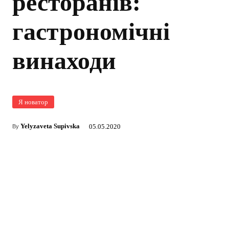
ресторанів:
гастрономічні
винаходи
Я новатор
Yelyzaveta Supivska
05.05.2020
By