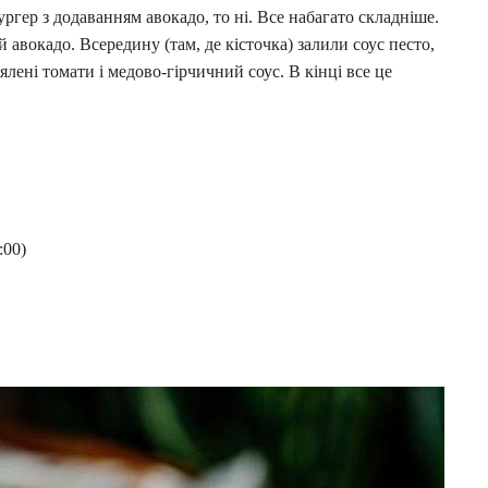
гер з додаванням авокадо, то ні. Все набагато складніше.
й авокадо. Всередину (там, де кісточка) залили соус песто,
ялені томати і медово-гірчичний соус. В кінці все це
:00)