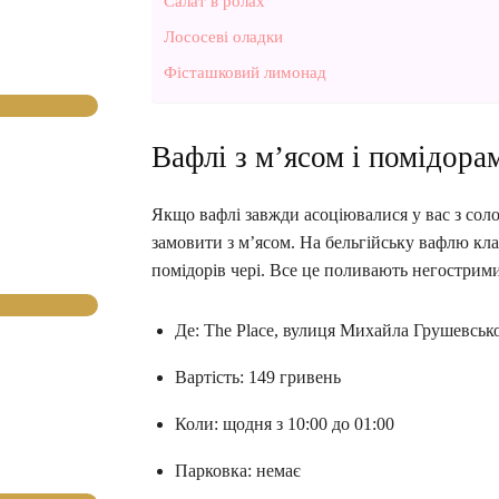
Салат в ролах
Лососеві оладки
Фісташковий лимонад
Вафлі з м’ясом і помідора
Якщо вафлі завжди асоціювалися у вас з соло
замовити з м’ясом. На бельгійську вафлю кл
помідорів чері. Все це поливають негострими 
Де: The Place, вулиця Михайла Грушевсько
Вартість: 149 гривень
Коли: щодня з 10:00 до 01:00
Парковка: немає