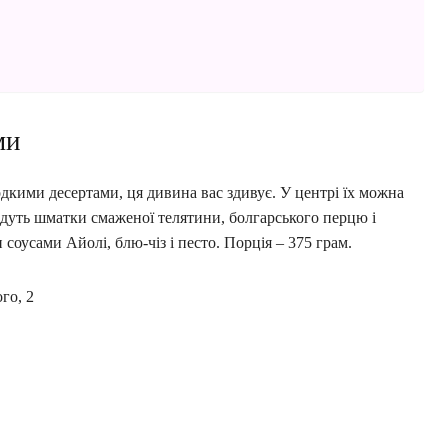
ми
дкими десертами, ця дивина вас здивує. У центрі їх можна
адуть шматки смаженої телятини, болгарського перцю і
соусами Айолі, блю-чіз і песто. Порція – 375 грам.
го, 2