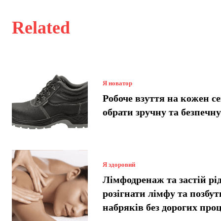
Related
Я новатор
Робоче взуття на кожен се
обрати зручну та безпечн
Я здоровий
Лімфодренаж та застій рі
розігнати лімфу та позбут
набряків без дорогих про