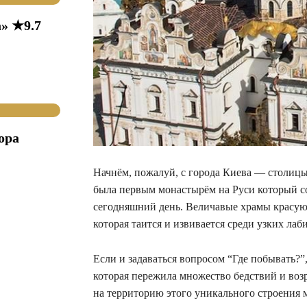
» ★9.7
ора
Начнём, пожалуй, с города Киева — столицы 
была первым монастырём на Руси который с
сегодняшний день. Величавые храмы красуют
которая таится и извивается среди узких ла
Если и задаваться вопросом “Где побывать?”
которая пережила множество бедствий и возр
на территорию этого уникального строения м