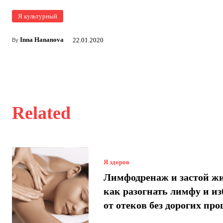
Я культурный
Inna Hananova
22.01.2020
By
Related
Я здоров
Лимфодренаж и застой ж
как разогнать лимфу и и
от отеков без дорогих про