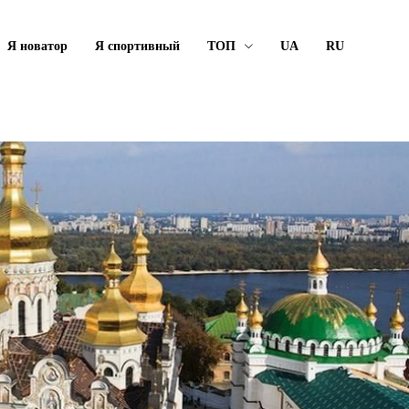
Я новатор
Я спортивный
ТОП
UA
RU