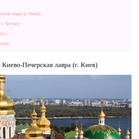
кая лавра (г. Киев)
 г. Хотин)
л.)
ачов)
Киево-Печерская лавра (г. Киев)