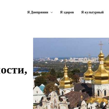
Я Днепрянин
Я здоров
Я культурный
ости,