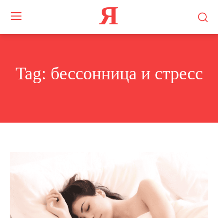
Я
Tag:
бессонница и стресс