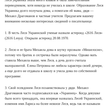
Леся украинка знала много языков и была замечательным
переводчиком, хотя никогда не училась в школе. Образование Леся
Украинка долго получала дома, а помогали ей мама, дядя —
Михаил Драгоманов и частные учителя. Предлагаем вашему
вниманию несколько интересных сведений о писательнице.
1. В честь Леси Украинский ученые назвали астероид «2616 Леся»
(2616 Lesya). Открыли астероид 28.08.1970.
2. Лесю и ее брата Михаила дома в шутку прозвали «Мишелосие»,
потому что братик и сестричка были неразлучны. Однако мать
ставила Михаила выше, чем Леся, а дочь долго считала
малоразвитой. Елена Петровна не любила характера своей дочери,
а еще долго не отдавала в школу и учила дома по собственной
программе.
3. Свой псевдоним Леся позаимствовала у дяди. Михаил
Драгоманов часто подписывался как «Украинец». Когда девушке
было всего тринадцать, она впервые назвалась Лесей Украинский,
изменив имя Лариса на более нежное Леся, ведь так ее называли