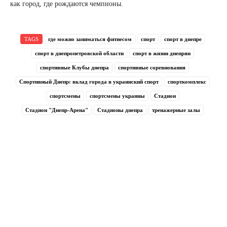
как город, где рождаются чемпионы.
TAGS
где можно заниматься фитнесом
спорт
спорт в днепре
спорт в днепропетровской области
спорт в жизни днепрян
спортивные Клубы днепра
спортивные соревнования
Спортивный Днепр: вклад города в украинский спорт
спорткомплекс
спортсмены
спортсмены украины
Стадион
Стадион "Днепр-Арена"
Стадионы днепра
тренажерные залы