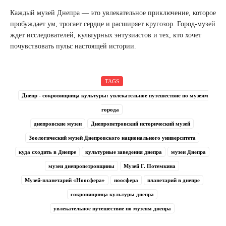
Каждый музей Днепра — это увлекательное приключение, которое
пробуждает ум, трогает сердце и расширяет кругозор. Город-музей
ждет исследователей, культурных энтузиастов и тех, кто хочет
почувствовать пульс настоящей истории.
TAGS
Днепр - сокровищница культуры: увлекательное путешествие по музеям
города
днепровские музеи
Днепропетровский исторический музей
Зоологический музей Днепровского национального университета
куда сходить в Днепре
культурные заведения днепра
музеи Днепра
музеи днепропетровщины
Музей Г. Потемкина
Музей-планетарий «Ноосфера»
ноосфера
планетарий в днепре
сокровищница культуры днепра
увлекательное путешествие по музеям днепра