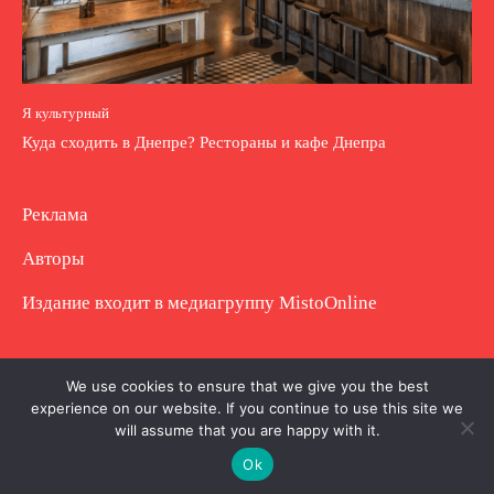
Я культурный
Куда сходить в Днепре? Рестораны и кафе Днепра
Реклама
Авторы
Издание входит в медиагруппу
MistoOnline
Copyright © Полное использование материала
We use cookies to ensure that we give you the best
experience on our website. If you continue to use this site we
запрещено. Частично разрешено с гиперссылкой.
will assume that you are happy with it.
Ok
.
.
.