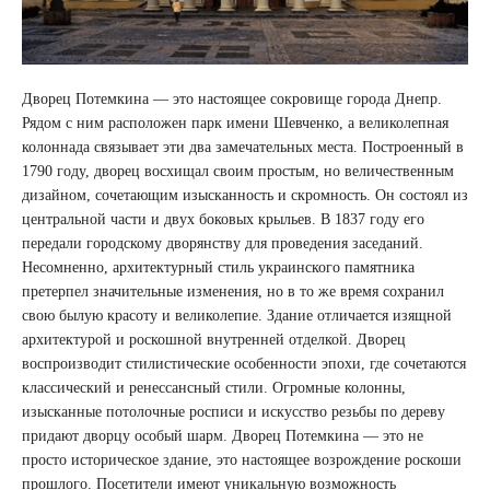
Дворец Потемкина — это настоящее сокровище города Днепр.
Рядом с ним расположен парк имени Шевченко, а великолепная
колоннада связывает эти два замечательных места. Построенный в
1790 году, дворец восхищал своим простым, но величественным
дизайном, сочетающим изысканность и скромность. Он состоял из
центральной части и двух боковых крыльев. В 1837 году его
передали городскому дворянству для проведения заседаний.
Несомненно, архитектурный стиль украинского памятника
претерпел значительные изменения, но в то же время сохранил
свою былую красоту и великолепие. Здание отличается изящной
архитектурой и роскошной внутренней отделкой. Дворец
воспроизводит стилистические особенности эпохи, где сочетаются
классический и ренессансный стили. Огромные колонны,
изысканные потолочные росписи и искусство резьбы по дереву
придают дворцу особый шарм. Дворец Потемкина — это не
просто историческое здание, это настоящее возрождение роскоши
прошлого. Посетители имеют уникальную возможность