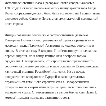
История основания Спасо-Преображенского собора началась в
1786 году. Согласно первоначальному плану архитектора Клода
Геруа, сооружение должно было быть возведено на 1 аршин выше
римского собора Святого Петра, став архитектурной доминантой
всего города.
Инициированный российским государственным деятелем
Григорием Потемкиным, оригинальный проект французского
мастера и члена Парижской Академии не удалось воплотить в
жизнь. В этом же году Екатерина II собственноручно заложила
первый кирпич, но в конце концов был построен только
фундамент. Планировалось, что строительство православного
сооружения ознаменует официальное основание Екатеринослава
как третьей столицы Российской империи. Из-за начала
вооруженного конфликта с Турцией и законодательным
ограничением каменного строительства в Новороссийской
губернии после смерти императрицы пришлось приостановить
возведение храма. Ответственным за запрет был ее сын Павел І,
который пытался помешать развитию города.