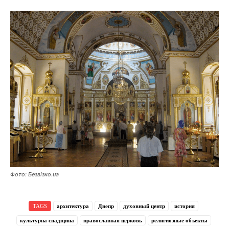
Фото: Безвізко.ua
TAGS
архитектура
Днепр
духовный центр
история
культурна спадщина
православная церковь
религиозные объекты