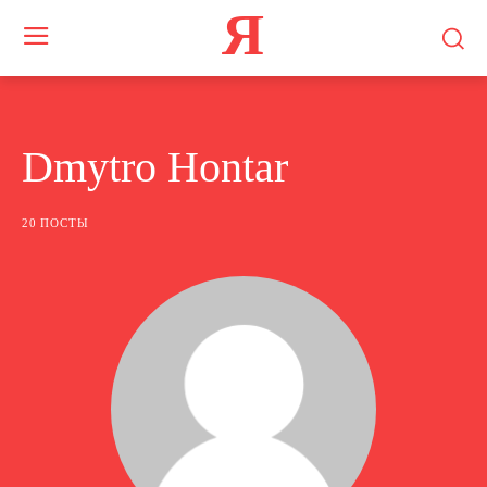
Я
Dmytro Hontar
20 ПОСТЫ