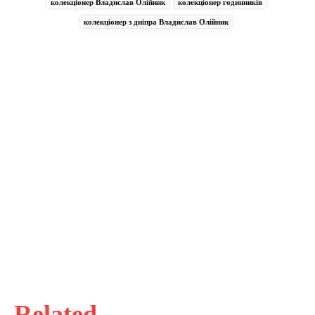
колекціонер Владислав Олійник
колекціонер годинників
колекціонер з дніпра Владислав Олійник
Related