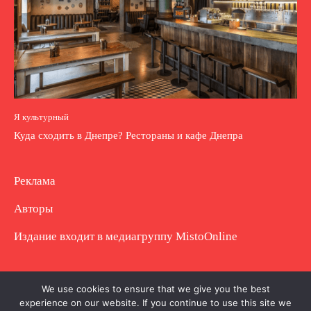
Я культурный
Куда сходить в Днепре? Рестораны и кафе Днепра
Реклама
Авторы
Издание входит в медиагруппу
MistoOnline
Copyright © Полное использование материала
We use cookies to ensure that we give you the best
experience on our website. If you continue to use this site we
запрещено. Частично разрешено с гиперссылкой.