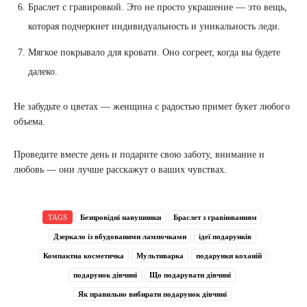
Браслет с гравировкой. Это не просто украшение — это вещь,
которая подчеркнет индивидуальность и уникальность леди.
Мягкое покрывало для кровати. Оно согреет, когда вы будете
далеко.
Не забудьте о цветах — женщина с радостью примет букет любого
объема.
Проведите вместе день и подарите свою заботу, внимание и
любовь — они лучше расскажут о ваших чувствах.
TAGS
Безпровідні навушники
Браслет з гравіюванням
Дзеркало із вбудованими лампочками
ідеї подарунків
Компактна косметичка
Мультиварка
подарунки коханій
подарунок дівчині
Що подарувати дівчині
Як правильно вибирати подарунок дівчині