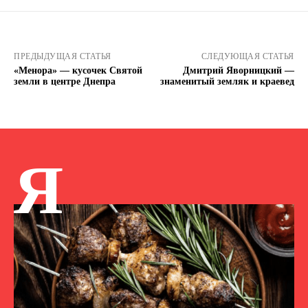
ПРЕДЫДУЩАЯ СТАТЬЯ
СЛЕДУЮЩАЯ СТАТЬЯ
«Менора» — кусочек Святой
Дмитрий Яворницкий —
земли в центре Днепра
знаменитый земляк и краевед
Я