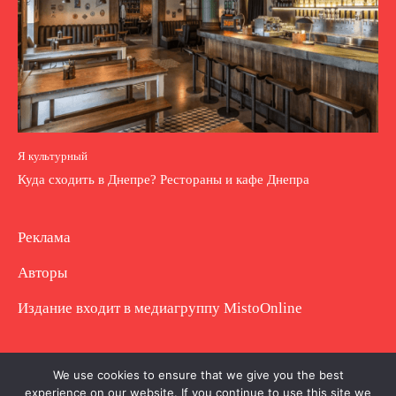
Я культурный
Куда сходить в Днепре? Рестораны и кафе Днепра
Реклама
Авторы
Издание входит в медиагруппу
MistoOnline
Copyright © Полное использование материала
We use cookies to ensure that we give you the best
experience on our website. If you continue to use this site we