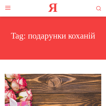
Я
Tag:
подарунки коханій