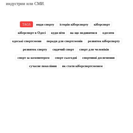
индустрии или СМИ.
TAGS
види спорту
історія кіберспорту
кіберспорт
кіберспорт в Одесі
куди піти
на що подивитися
одесити
одеські спортсмени
поради для спортсменів
розвиток кіберспорту
розвиток спорту
сидячий спорт
спорт для чоловіків
спорт за компютером
спорт сьогодні
спортивні досягнення
сучасне покоління
як стати кіберспортсменом