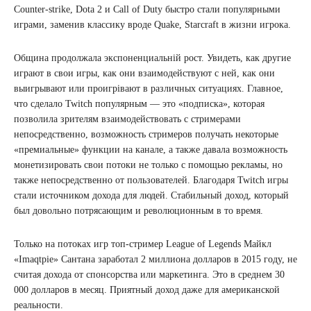
Counter-strike, Dota 2 и Call of Duty быстро стали популярными
играми, заменив классику вроде Quake, Starcraft в жизни игрока.
Община продолжала экспоненциальній рост. Увидеть, как другие
играют в свои игры, как они взаимодействуют с ней, как они
выигрывают или проигрівают в различных ситуациях. Главное,
что сделало Twitch популярным — это «подписка», которая
позволила зрителям взаимодействовать с стримерами
непосредственно, возможность стримеров получать некоторые
«премиальные» функции на канале, а также давала возможность
монетизировать свои потоки не только с помощью рекламы, но
также непосредственно от пользователей. Благодаря Twitch игры
стали источником дохода для людей. Стабильный доход, который
был довольно потрясающим и революционным в то время.
Только на потоках игр топ-стример League of Legends Майкл
«Imaqtpie» Сантана заработал 2 миллиона долларов в 2015 году, не
считая дохода от спонсорства или маркетинга. Это в среднем 30
000 долларов в месяц. Приятный доход даже для американской
реальности.