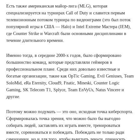
Есть также американская майор-лига (MLG), которая
специализируется на турнирах Call of Duty и славится первым
телевизионным потоком турнира по видеоиграми (это был поток
популярной игры в США — Halo) и Intel Extreme Мастера (IEM),
где Counter Strike и Warcraft были основными дисциплинами в
течение длительного времени.
Именно тогда, в середине 2000-х годов, было сформировано
большинство команд, которые представляли геймеров в
профессиональном плане. Среди них довольно известные и
богатые организации, такие как OpTic Gaming, Evil Geniuses, Team
SoloMid, eRa Eternity, Cloud9, Fnatic, Mineski, Counter Logic
Gaming, SK Telecom T1, Splyce, Team EnVyUs, Natus Vincere и
другие.
Поэтому можно подумать — это оно, исходная точка киберспорта.
Сформировалась точка зрения, что можно было бы выгодно
собирать людей, заставлять их играть вместе, тренироваться
вместе, соревноваться и побеждать. Побеждать не только ради
самооценки, но и для того, чтобы выиграть деньги, приносить