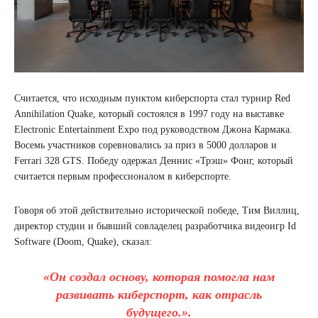
Считается, что исходным пунктом киберспорта стал турнир Red
Annihilation Quake, который состоялся в 1997 году на выставке
Electronic Entertainment Expo под руководством Джона Кармака.
Восемь участников соревновались за приз в 5000 долларов и
Ferrari 328 GTS. Победу одержал Деннис «Трэш» Фонг, который
считается первым профессионалом в киберспорте.
Говоря об этой действительно исторической победе, Тим Виллиц,
директор студии и бывший совладелец разработчика видеоигр Id
Software (Doom, Quake), сказал:
«Он создал основу, которая помогла нам
развивать киберспорт, как отрасль
будущего.».