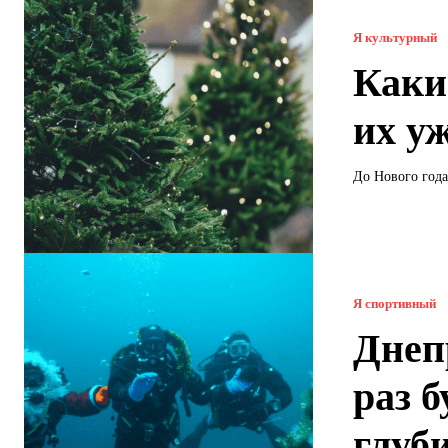
Я культурный
Каки
их у
До Нового года
Я спортивный
Днеп
раз 
глуб