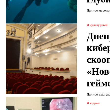
Данное меропри
Я культурный
Днеп
кибе
скоо
«Нов
гейм
Данное выступл
Я здоров