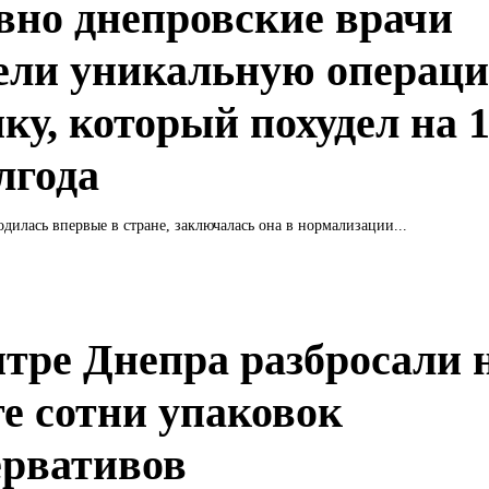
вно днепровские врачи
ели уникальную операц
ку, который похудел на 1
лгода
дилась впервые в стране, заключалась она в нормализации...
нтре Днепра разбросали 
ге сотни упаковок
ервативов