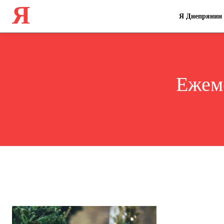
Я
Я Днепрянин
Ежем