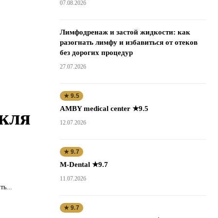
07.08.2026
Лимфодренаж и застой жидкости: как
разогнать лимфу и избавиться от отеков
без дорогих процедур
и
27.07.2026
★ 9.5
AMBY medical center ★9.5
акля
12.07.2026
★ 9.7
M-Dental ★9.7
11.07.2026
ь...
★ 9.7