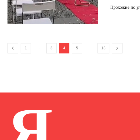
Прохожие по ул
...
...
1
3
4
5
13
Я