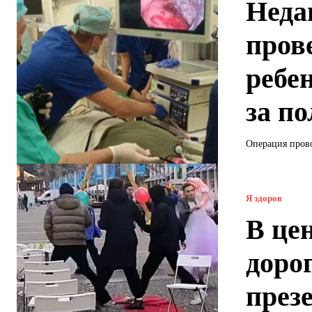
Неда
пров
ребен
за по
Операция прово
Я здоров
В це
доро
през