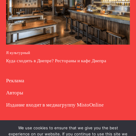
Я культурный
Куда сходить в Днепре? Рестораны и кафе Днепра
Реклама
Авторы
Издание входит в медиагруппу
MistoOnline
Copyright © Полное использование материала
We use cookies to ensure that we give you the best
experience on our website. If you continue to use this site we
запрещено. Частично разрешено с гиперссылкой.