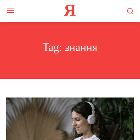
Я
Tag:
знання