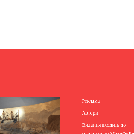
Реклама
Автори
Видання входить до
медіа-групи
MistoOnli