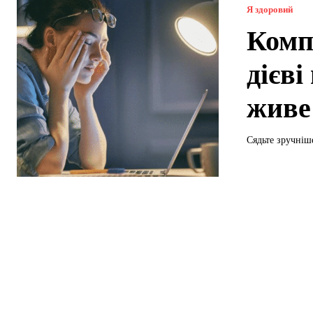
Я здоровий
Комп
дієві
живе
Сядьте зручніше