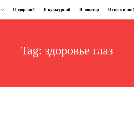
Я здоровий
Я культурний
Я новатор
Я спортивни
Tag:
здоровье глаз