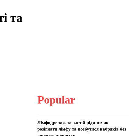
і та
Popular
Лімфодренаж та застій рідини: як
розігнати лімфу та позбутися набряків без
дорогих процедур