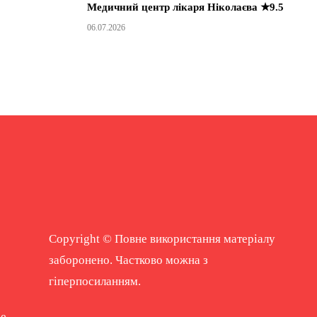
Медичний центр лікаря Ніколаєва ★9.5
06.07.2026
Copyright © Повне використання матеріалу
заборонено. Частково можна з
гіперпосиланням.
ne