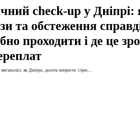
чний check-up у Дніпрі: 
ізи та обстеження справд
бно проходити і де це зр
переплат
мегаполісі, як Дніпро, досить непросте: стрес,...