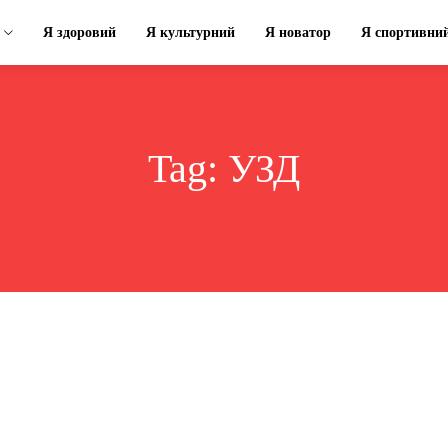
Я здоровий
Я культурний
Я новатор
Я спортивни
Tag:
УЗД