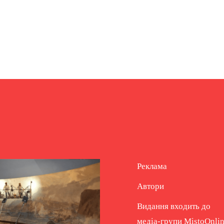
Реклама
Автори
Видання входить до
медіа-групи
MistoOnli