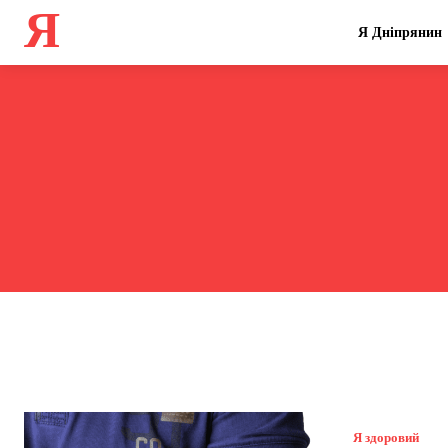
Я
Я Дніпрянин
Я здоровий