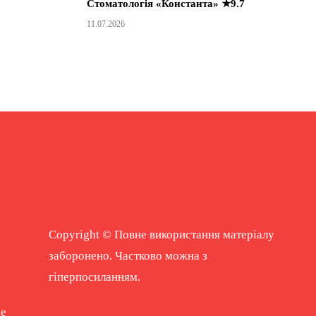
Стоматологія «Константа» ★9.7
11.07.2026
Copyright © Повне використання матеріалу
заборонено. Частково можна з
гіперпосиланням.
ne