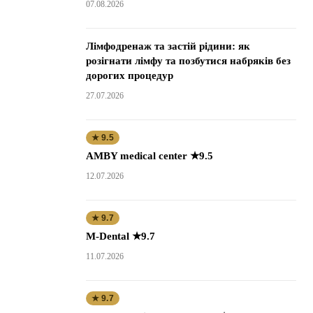
07.08.2026
Лімфодренаж та застій рідини: як
розігнати лімфу та позбутися набряків без
дорогих процедур
27.07.2026
★ 9.5
AMBY medical center ★9.5
12.07.2026
★ 9.7
M-Dental ★9.7
11.07.2026
★ 9.7