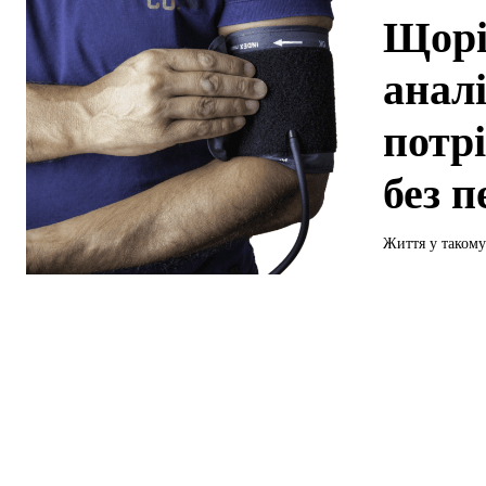
Щорі
анал
потрі
без 
Життя у такому 