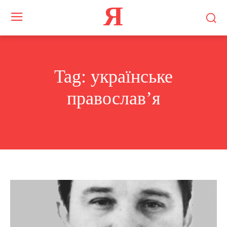
Я
Tag:
українське
православ’я