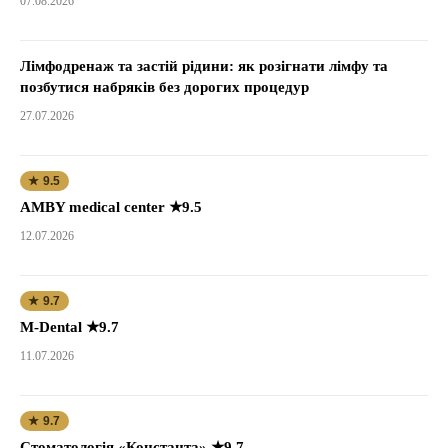
07.08.2026
Лімфодренаж та застій рідини: як розігнати лімфу та
позбутися набряків без дорогих процедур
27.07.2026
★ 9.5
AMBY medical center ★9.5
12.07.2026
★ 9.7
M-Dental ★9.7
11.07.2026
★ 9.7
Стоматологія «Константа» ★9.7