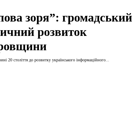
пова зоря”: громадський
тичний розвиток
ровщини
ині 20 століття до розвитку українського інформаційного...