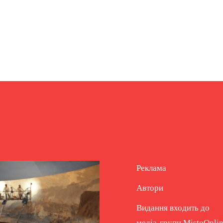
Реклама
Автори
Видання входить до
медіа-групи
MistoOnli