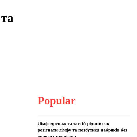
 та
Popular
Лімфодренаж та застій рідини: як
розігнати лімфу та позбутися набряків без
дорогих процедур