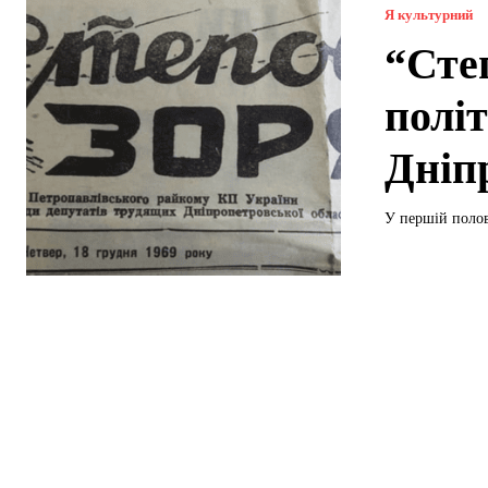
Я культурний
“Сте
полі
Дніп
У першій полов