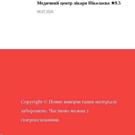
Медичний центр лікаря Ніколаєва ★9.5
06.07.2026
Copyright © Повне використання матеріалу
заборонено. Частково можна з
гіперпосиланням.
ne