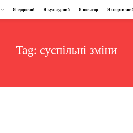
Я здоровий
Я культурний
Я новатор
Я спортивни
Tag:
суспільні зміни