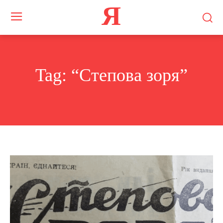
Я
Tag:
“Степова зоря”