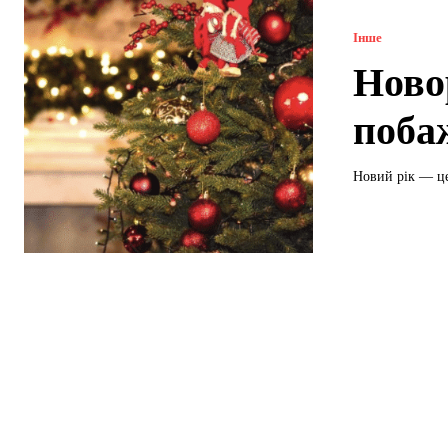
Інше
Ново
поба
Новий рік — це