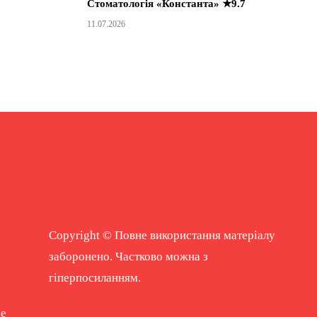
Стоматологія «Константа» ★9.7
11.07.2026
Copyright © Повне використання матеріалу
заборонено. Частково можна з
гіперпосиланням.
ne