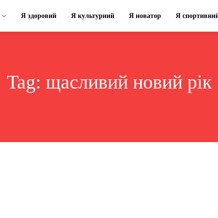
Я здоровий
Я культурний
Я новатор
Я спортивни
Tag:
щасливий новий рік