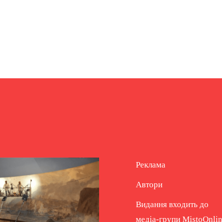
Реклама
Автори
Видання входить до
медіа-групи
MistoOnli