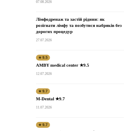
07.08.2026
Лімфодренаж та застій рідини: як
розігнати лімфу та позбутися набряків без
дорогих процедур
27.07.2026
★ 9.5
AMBY medical center ★9.5
12.07.2026
★ 9.7
M-Dental ★9.7
11.07.2026
★ 9.7