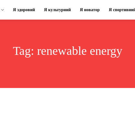
Я здоровий
Я культурний
Я новатор
Я спортивни
Tag:
renewable energy