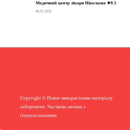
Медичний центр лікаря Ніколаєва ★9.5
06.07.2026
Copyright © Повне використання матеріалу
заборонено. Частково можна з
гіперпосиланням.
ne