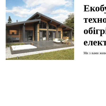
Екоб
техн
обігр
елек
Ми з вами живе