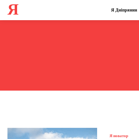
Я
Я Дніпрянин
Я новатор