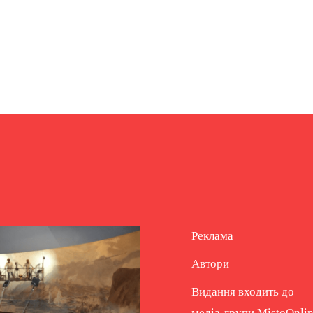
Реклама
Автори
Видання входить до
медіа-групи
MistoOnli