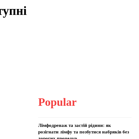
тупні
Popular
Лімфодренаж та застій рідини: як
розігнати лімфу та позбутися набряків без
дорогих процедур