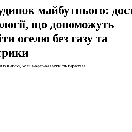
удинок майбутнього: дос
ології, що допоможуть
іти оселю без газу та
трики
мо в епоху, коли енергонезалежність перестала...