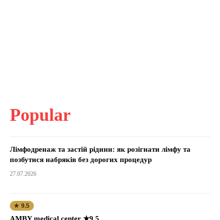
Popular
Лімфодренаж та застій рідини: як розігнати лімфу та
позбутися набряків без дорогих процедур
27.07.2026
★ 9.5
AMBY medical center ★9.5