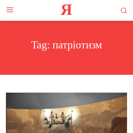
Я
Tag:
патріотизм