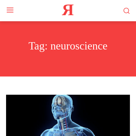
Я
Tag:
neuroscience