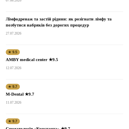
07.08.2026
Лімфодренаж та застій рідини: як розігнати лімфу та
позбутися набряків без дорогих процедур
27.07.2026
★ 9.5
AMBY medical center ★9.5
12.07.2026
★ 9.7
M-Dental ★9.7
11.07.2026
★ 9.7
Стоматологія «Константа» ★9.7