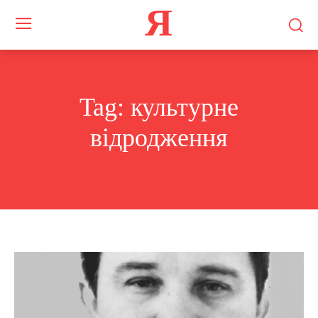
Я
Tag:
культурне
відродження