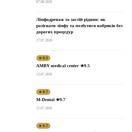
07.08.2026
Лімфодренаж та застій рідини: як
розігнати лімфу та позбутися набряків без
дорогих процедур
27.07.2026
★ 9.5
AMBY medical center ★9.5
12.07.2026
★ 9.7
M-Dental ★9.7
11.07.2026
★ 9.7