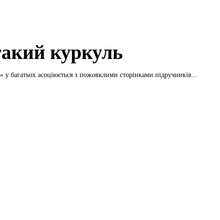
такий куркуль
» у багатьох асоціюється з пожовклими сторінками підручників...