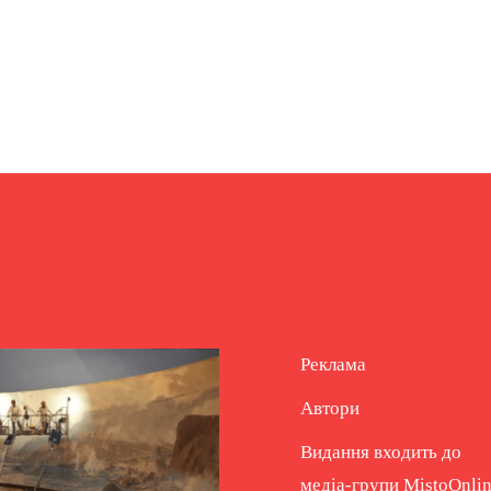
Реклама
Автори
Видання входить до
медіа-групи
MistoOnli