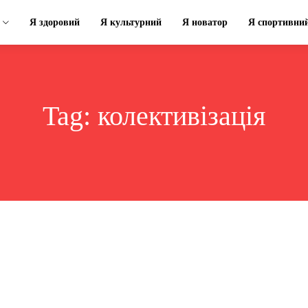
Я здоровий
Я культурний
Я новатор
Я спортивни
Tag:
колективізація