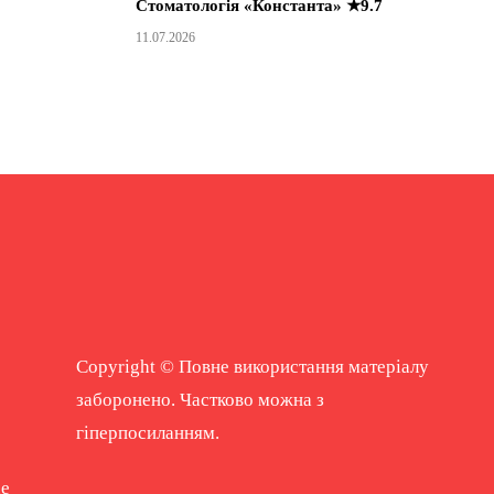
Стоматологія «Константа» ★9.7
11.07.2026
Copyright © Повне використання матеріалу
заборонено. Частково можна з
гіперпосиланням.
ne