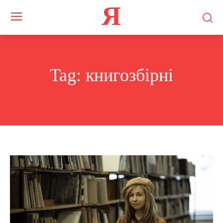
Я
Tag:
книгозбірні