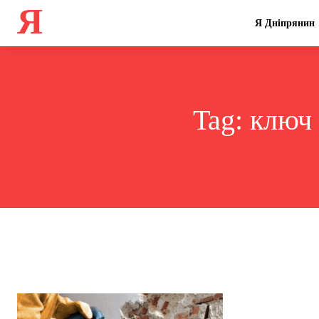
Я
Я Дніпрянин
Tag:
ключ 