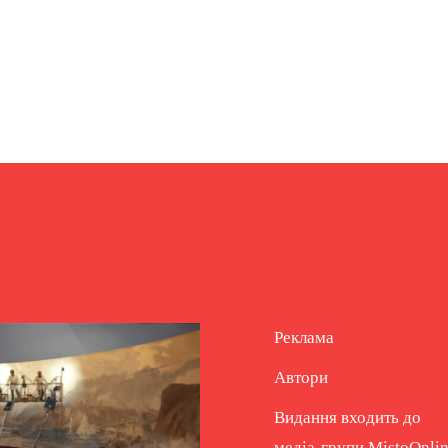
Реклама
Автори
Видання входить до
медіа-групи
MistoOnli