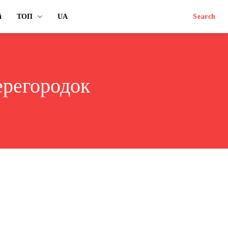
й
ТОП
UA
Search
ерегородок