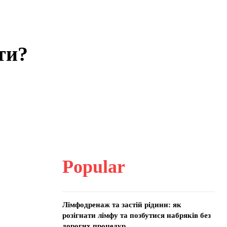
ти?
Popular
Лімфодренаж та застій рідини: як
розігнати лімфу та позбутися набряків без
дорогих процедур