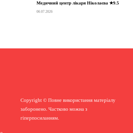
Медичний центр лікаря Ніколаєва ★9.5
06.07.2026
Copyright © Повне використання матеріалу
заборонено. Частково можна з
гіперпосиланням.
ne