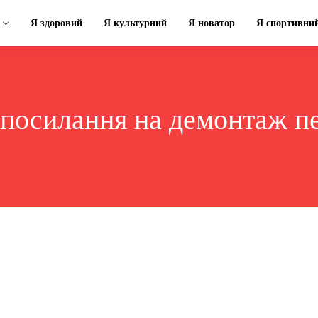
Я здоровий
Я культурний
Я новатор
Я спортивни
посилання на демонтаж п