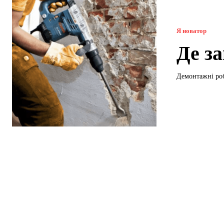
Я новатор
Де з
Демонтажні роб