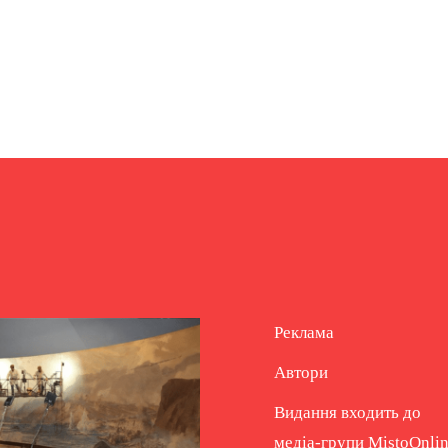
Реклама
Автори
Видання входить до
медіа-групи
MistoOnli