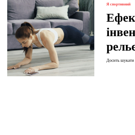
Я спортивний
Ефек
інве
рель
Досить шукати 