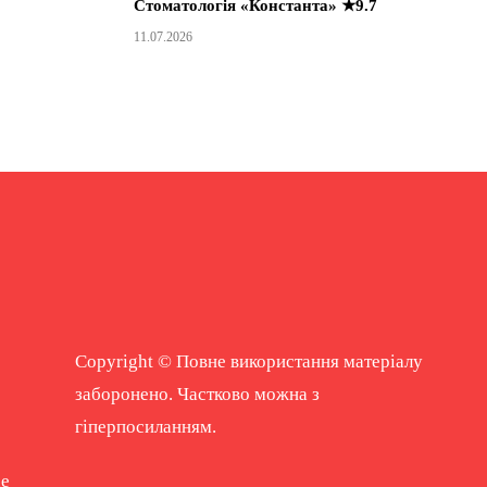
Стоматологія «Константа» ★9.7
11.07.2026
Copyright © Повне використання матеріалу
заборонено. Частково можна з
гіперпосиланням.
ne