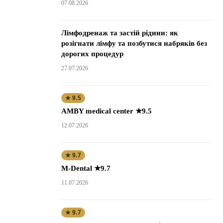
07.08.2026
Лімфодренаж та застій рідини: як
розігнати лімфу та позбутися набряків без
дорогих процедур
27.07.2026
★ 9.5
AMBY medical center ★9.5
12.07.2026
★ 9.7
M-Dental ★9.7
11.07.2026
★ 9.7