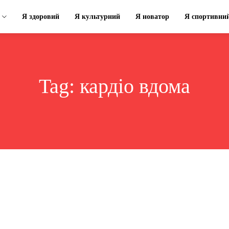
Я здоровий
Я культурний
Я новатор
Я спортивни
Tag:
кардіо вдома