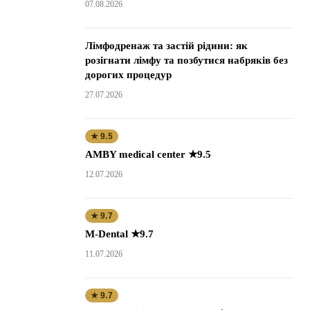
07.08.2026
Лімфодренаж та застій рідини: як
розігнати лімфу та позбутися набряків без
дорогих процедур
27.07.2026
★ 9.5
AMBY medical center ★9.5
12.07.2026
★ 9.7
M-Dental ★9.7
11.07.2026
★ 9.7