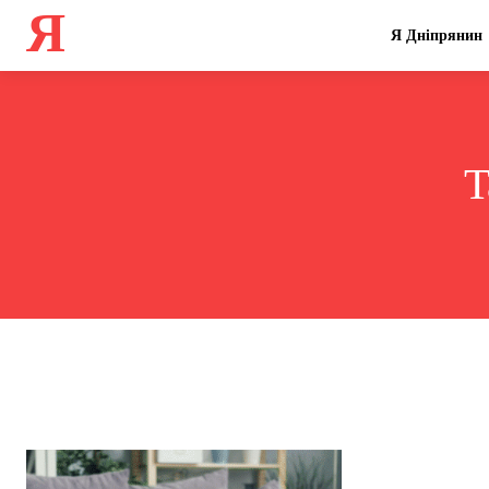
Я
Я Дніпрянин
T