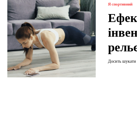
Я спортивний
Ефек
інве
рель
Досить шукати 