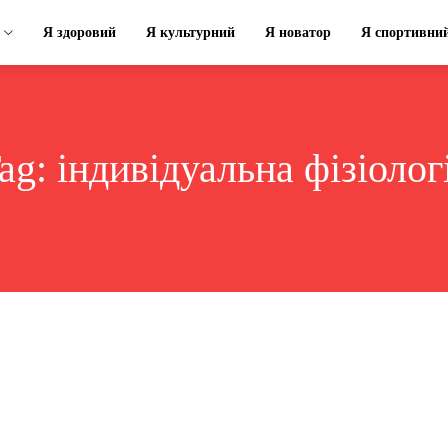
Я здоровий
Я культурний
Я новатор
Я спортивни
ag:
індивідуальна фізіолог