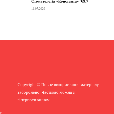
Стоматологія «Константа» ★9.7
11.07.2026
Copyright © Повне використання матеріалу
заборонено. Частково можна з
гіперпосиланням.
ne