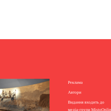
Реклама
Автори
Видання входить до
медіа-групи
MistoOnli