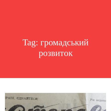
Tag:
громадський
розвиток