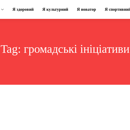
Я здоровий
Я культурний
Я новатор
Я спортивни
Tag:
громадські ініціативи