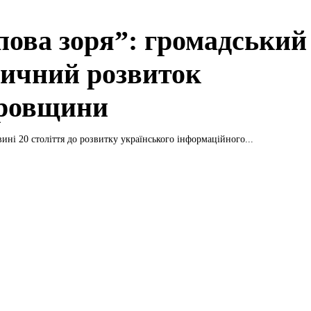
пова зоря”: громадський
тичний розвиток
ровщини
ині 20 століття до розвитку українського інформаційного...