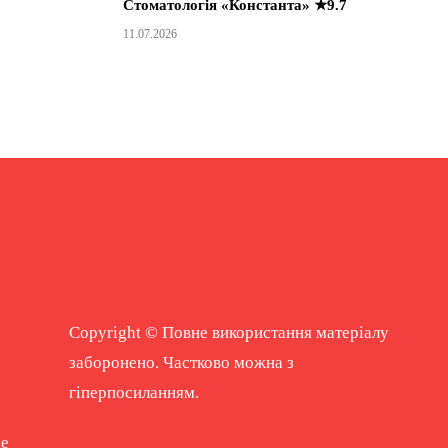
Стоматологія «Константа» ★9.7
11.07.2026
Copyright © Повне використання матеріалу
заборонено. Частково можна з
гіперпосиланням.
ne