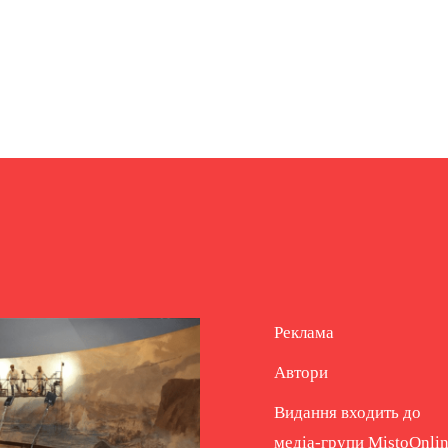
Реклама
Автори
Видання входить до
медіа-групи
MistoOnli