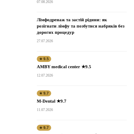
07.08.2026
Лімфодренаж та застій рідини: як
розігнати лімфу та позбутися набряків без
дорогих процедур
27.07.2026
★ 9.5
AMBY medical center ★9.5
12.07.2026
★ 9.7
M-Dental ★9.7
11.07.2026
★ 9.7