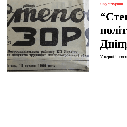
Я культурний
“Сте
полі
Дніп
У першій полов