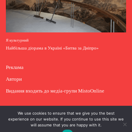
Я культурний
Найбільша діорама в Україні «Битва за Дніпро»
Реклама
Автори
Видання входить до медіа-групи
MistoOnline
Copyright © Повне використання матеріалу
We use cookies to ensure that we give you the best
experience on our website. If you continue to use this site we
заборонено. Частково можна з гіперпосиланням.
will assume that you are happy with it.