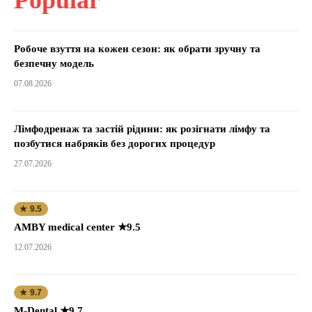
Робоче взуття на кожен сезон: як обрати зручну та
безпечну модель
07.08.2026
Лімфодренаж та застій рідини: як розігнати лімфу та
позбутися набряків без дорогих процедур
27.07.2026
★ 9.5
AMBY medical center ★9.5
12.07.2026
★ 9.7
M-Dental ★9.7