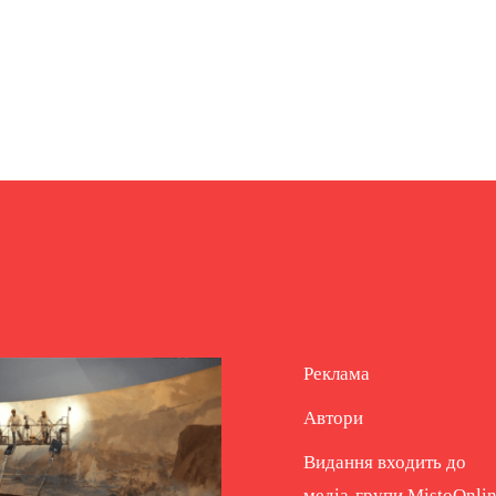
Реклама
Автори
Видання входить до
медіа-групи
MistoOnli