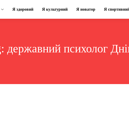
Я здоровий
Я культурний
Я новатор
Я спортивни
g:
державний психолог Дні