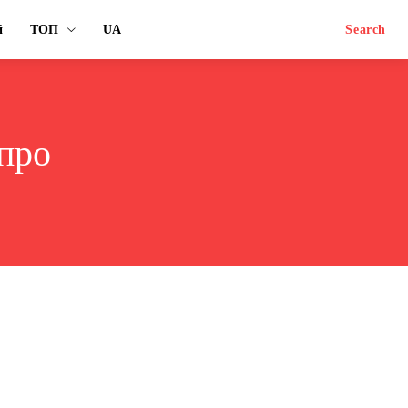
й
ТОП
UA
Search
про