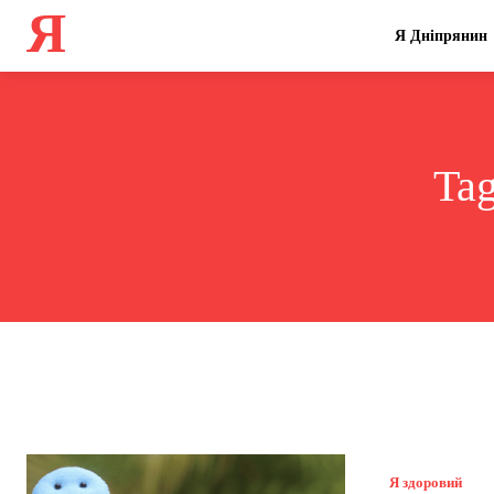
Я
Я Дніпрянин
Ta
Я здоровий