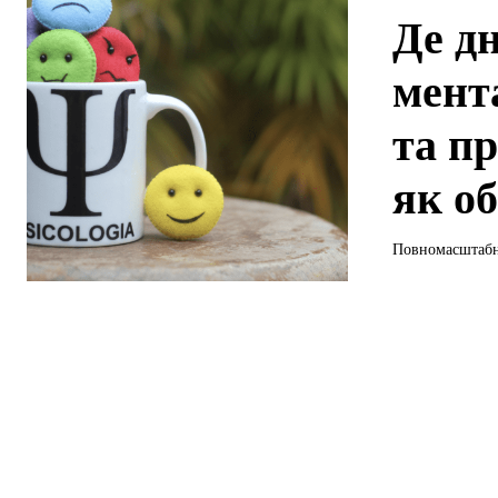
Де д
мент
та пр
як о
Повномасштабна