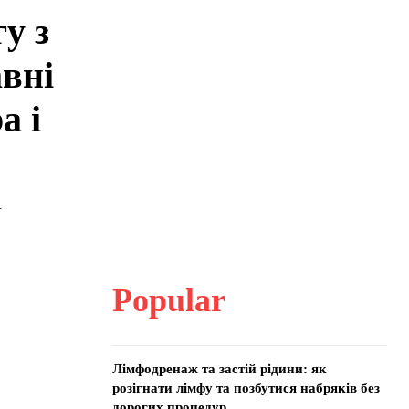
у з
вні
а і
.
Popular
Лімфодренаж та застій рідини: як
розігнати лімфу та позбутися набряків без
дорогих процедур