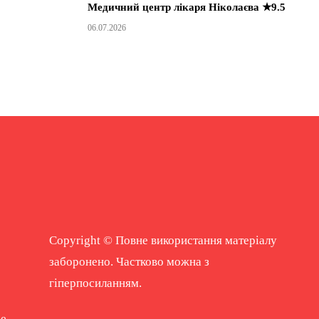
Медичний центр лікаря Ніколаєва ★9.5
06.07.2026
Copyright © Повне використання матеріалу
заборонено. Частково можна з
гіперпосиланням.
ne