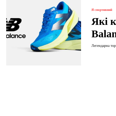
Я спортивний
Які 
Bala
Легендарна тор