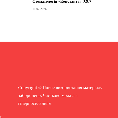
Стоматологія «Константа» ★9.7
11.07.2026
Copyright © Повне використання матеріалу
заборонено. Частково можна з
гіперпосиланням.
ne