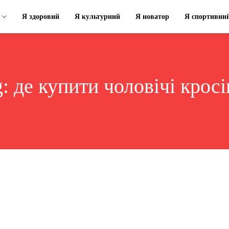
Я здоровий
Я культурний
Я новатор
Я спортивни
g:
де купити чоловічі крос