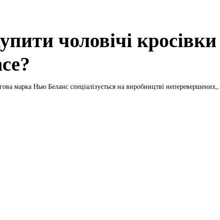
купити чоловічі кросівк
nce?
гова марка Нью Беланс спеціалізується на виробництві неперевершених,.