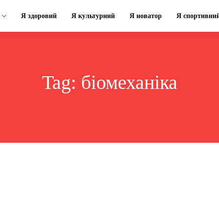
Я здоровий
Я культурний
Я новатор
Я спортивни
Tag:
біомеханіка