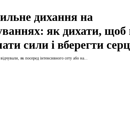
ильне дихання на
уваннях: як дихати, щоб 
ати сили і вберегти серц
відчували, як посеред інтенсивного сету або на...