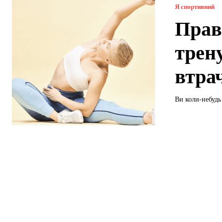
Я спортивний
Прав
трен
втрач
Ви коли-небудь 