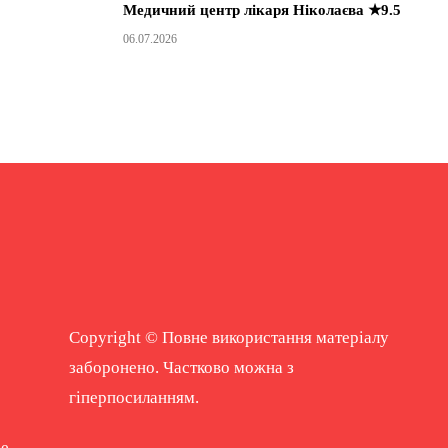
Медичний центр лікаря Ніколаєва ★9.5
06.07.2026
Copyright © Повне використання матеріалу
заборонено. Частково можна з
гіперпосиланням.
ne