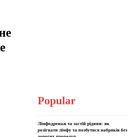
не
е
Popular
Лімфодренаж та застій рідини: як
розігнати лімфу та позбутися набряків без
дорогих процедур