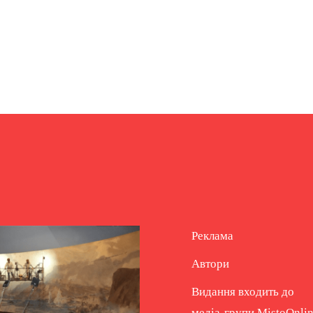
Реклама
Автори
Видання входить до
медіа-групи
MistoOnli