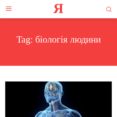
Я
Tag:
біологія людини