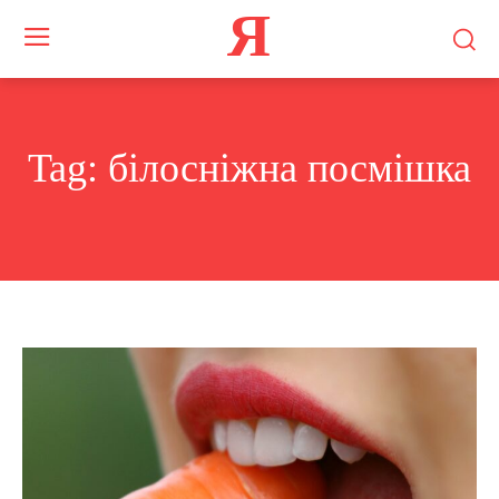
Я
Tag:
білосніжна посмішка