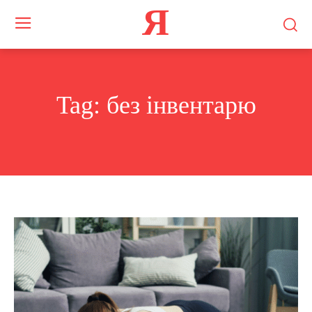
Я
Tag:
без інвентарю