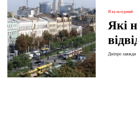
Я культурний
Які н
відві
Дніпро завжди 