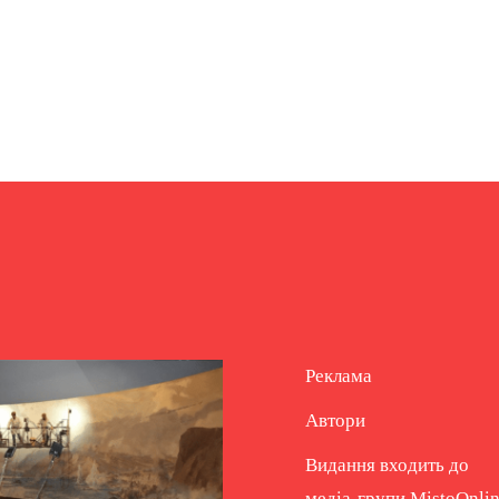
Реклама
Автори
Видання входить до
медіа-групи
MistoOnli