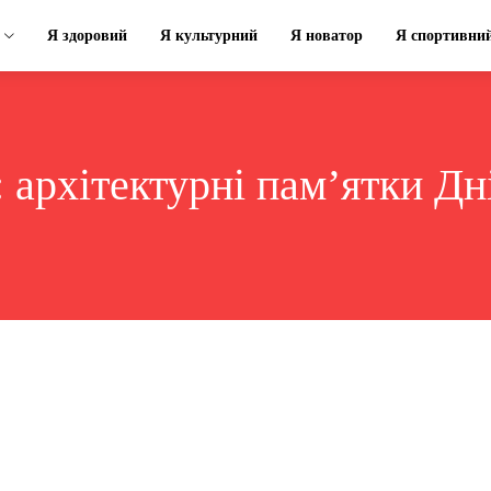
Я здоровий
Я культурний
Я новатор
Я спортивни
:
архітектурні пам’ятки Дн