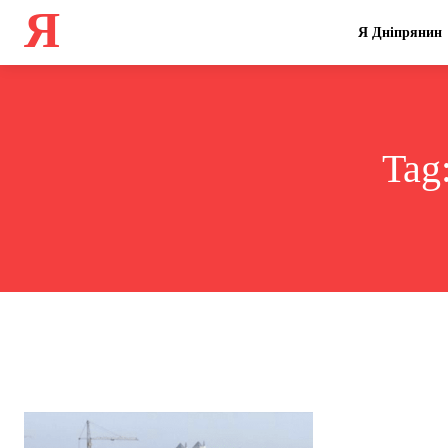
Я
Я Дніпрянин
Tag