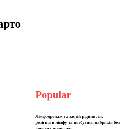
арто
Popular
Лімфодренаж та застій рідини: як
розігнати лімфу та позбутися набряків без
дорогих процедур