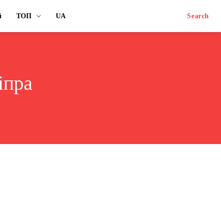
й
ТОП
UA
Search
іпра