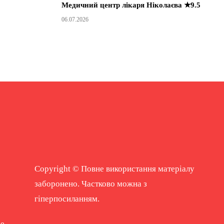
Медичний центр лікаря Ніколаєва ★9.5
06.07.2026
Copyright © Повне використання матеріалу
заборонено. Частково можна з
гіперпосиланням.
ne