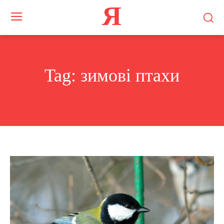
Я
Tag:
зимові птахи