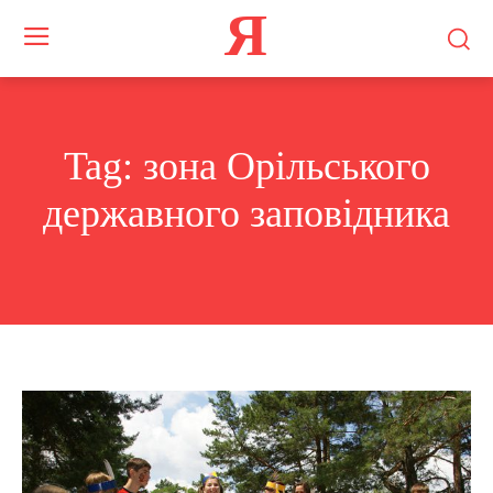
Я
Tag:
зона Орільського
державного заповідника