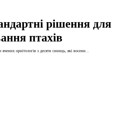
андартні рішення для
вання птахів
 вчених орнітологів з десяти синиць, які восени...