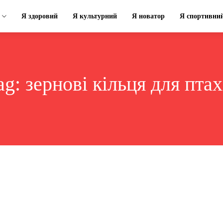
Я здоровий
Я культурний
Я новатор
Я спортивни
ag:
зернові кільця для птах