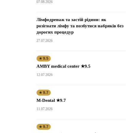
07.08.2026
Лімфодренаж та застій рідини: як
розігнати лімфу та позбутися набряків без
дорогих процедур
27.07.2026
★ 9.5
AMBY medical center ★9.5
12.07.2026
★ 9.7
M-Dental ★9.7
11.07.2026
★ 9.7