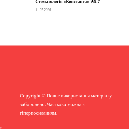
Стоматологія «Константа» ★9.7
11.07.2026
Copyright © Повне використання матеріалу
заборонено. Частково можна з
гіперпосиланням.
ne