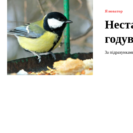
Я новатор
Нест
году
За підрахунками