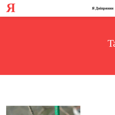
Я
Я Дніпрянин
T