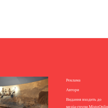
Реклама
Автори
Видання входить до
медіа-групи
MistoOnli